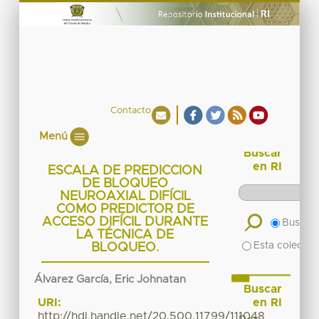
Contacto
Menú
Buscar
en RI
ESCALA DE PREDICCION
DE BLOQUEO
NEUROAXIAL DIFÍCIL
COMO PREDICTOR DE
ACCESO DIFÍCIL DURANTE
Buscar 
LA TÉCNICA DE
Esta colecció
BLOQUEO.
Álvarez García, Eric Johnatan
Buscar
en RI
URI:
http://hdl.handle.net/20.500.11799/111048