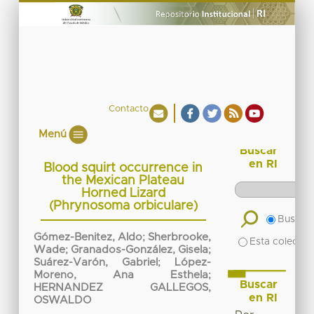
Contacto
Menú
Buscar
en RI
Blood squirt occurrence in
the Mexican Plateau
Horned Lizard
(Phrynosoma orbiculare)
Buscar 
Gómez-Benitez, Aldo
;
Sherbrooke,
Esta colecció
Wade
;
Granados-González, Gisela
;
Suárez-Varón, Gabriel
;
López-
Moreno, Ana Esthela
;
Buscar
HERNANDEZ GALLEGOS,
en RI
OSWALDO