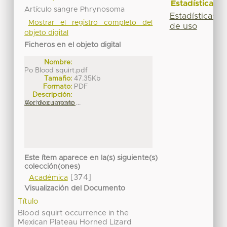
Estadísticas
Artículo sangre Phrynosoma
Estadísticas
Mostrar el registro completo del
de uso
objeto digital
Ficheros en el objeto digital
Nombre:
Po Blood squirt.pdf
Tamaño:
47.35Kb
Formato:
PDF
Descripción:
Archivo sangre ...
Ver documento
Este ítem aparece en la(s) siguiente(s)
colección(ones)
[374]
Académica
Visualización del Documento
Título
Blood squirt occurrence in the
Mexican Plateau Horned Lizard