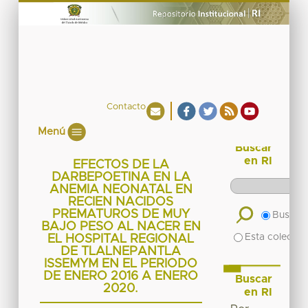
Contacto
Menú
Buscar
en RI
EFECTOS DE LA
DARBEPOETINA EN LA
ANEMIA NEONATAL EN
RECIEN NACIDOS
PREMATUROS DE MUY
Buscar 
BAJO PESO AL NACER EN
Esta colecció
EL HOSPITAL REGIONAL
DE TLALNEPANTLA
ISSEMYM EN EL PERIODO
DE ENERO 2016 A ENERO
Buscar
2020.
en RI