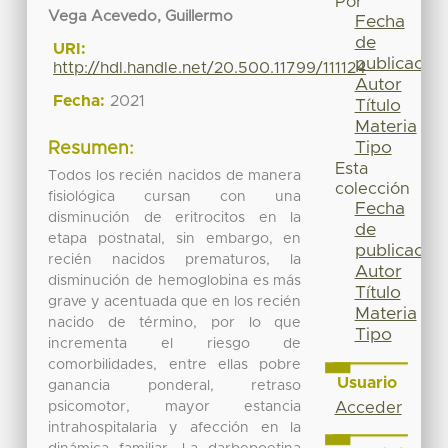
Por
Vega Acevedo, Guillermo
Fecha
de
URI:
publicación
http://hdl.handle.net/20.500.11799/111124
Autor
Fecha:
2021
Título
Materia
Tipo
Resumen:
Esta
Todos los recién nacidos de manera
colección
fisiológica cursan con una
Fecha
disminución de eritrocitos en la
de
etapa postnatal, sin embargo, en
publicación
recién nacidos prematuros, la
Autor
disminución de hemoglobina es más
Título
grave y acentuada que en los recién
Materia
nacido de término, por lo que
Tipo
incrementa el riesgo de
comorbilidades, entre ellas pobre
Usuario
ganancia ponderal, retraso
psicomotor, mayor estancia
Acceder
intrahospitalaria y afección en la