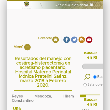
Contacto
Menú
Buscar
en RI
Resultados del manejo con
cesárea-histerectomía en
acretismo placentario,
Hospital Materno Perinatal
Mónica Pretelini Saénz,
Buscar 
marzo 2018 a Febrero
Esta colecció
2020.
Reyes Mendoza, Hiram
Buscar
Constantino
en RI
URI: