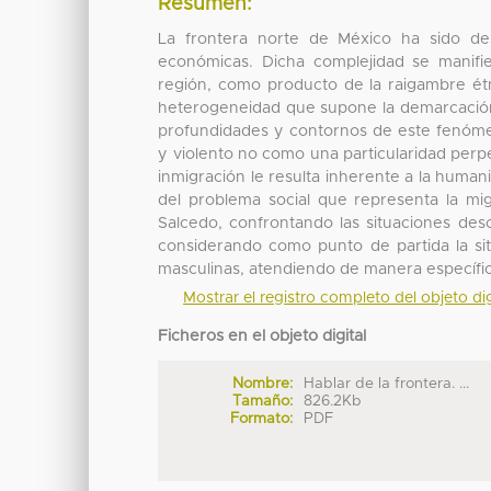
Resumen:
La frontera norte de México ha sido desd
económicas. Dicha complejidad se manifies
región, como producto de la raigambre ét
heterogeneidad que supone la demarcación g
profundidades y contornos de este fenómen
y violento no como una particularidad perp
inmigración le resulta inherente a la human
del problema social que representa la mig
Salcedo, confrontando las situaciones desc
considerando como punto de partida la si
masculinas, atendiendo de manera específica
Mostrar el registro completo del objeto dig
Ficheros en el objeto digital
Nombre:
Hablar de la frontera. ...
Tamaño:
826.2Kb
Formato:
PDF