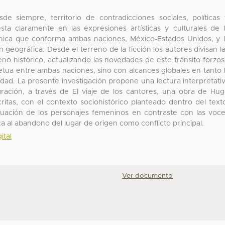
e siempre, territorio de contradicciones sociales, políticas
ta claramente en las expresiones artísticas y culturales de 
nica que conforma ambas naciones, México-Estados Unidos, y 
eográfica. Desde el terreno de la ficción los autores divisan l
o histórico, actualizando las novedades de este tránsito forzo
etua entre ambas naciones, sino con alcances globales en tanto 
idad. La presente investigación propone una lectura interpretati
ración, a través de El viaje de los cantores, una obra de Hu
ritas, con el contexto sociohistórico planteado dentro del text
tuación de los personajes femeninos en contraste con las voc
 al abandono del lugar de origen como conflicto principal.
ital
Ver documento