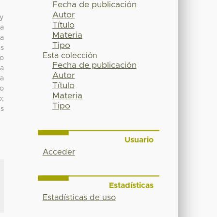
Fecha de publicación
Autor
 y
Título
la
Materia
la
Tipo
as
Esta colección
so
Fecha de publicación
la
Autor
va
Título
go
Materia
o;
Tipo
es
Usuario
Acceder
Estadísticas
Estadísticas de uso