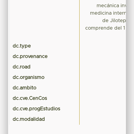
mecánica invasi
medicina interna d
de Jilotepec
comprende del 1 de 
d
dc.type
dc.provenance
dc.road
dc.organismo
dc.ambito
dc.cve.CenCos
dc.cve.progEstudios
dc.modalidad