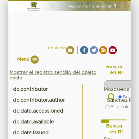
Contacto
Menú
Buscar
Mostrar el registro sencillo del objeto
en RI
digital
dc.contributor
Mosqueda Mart
Buscar 
dc.contributor.author
Sánchez Pérez
Esta colecció
dc.date.accessioned
20
dc.date.available
20
Buscar
en RI
dc.date.issued