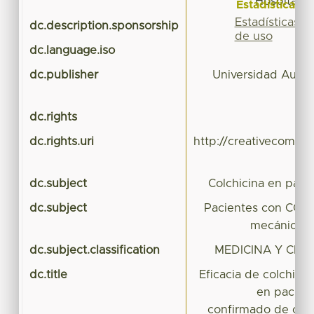
Hospital G
Estadísticas
Estadísticas
dc.description.sponsorship
de uso
dc.language.iso
dc.publisher
Universidad Autó
dc.rights
dc.rights.uri
http://creativecommo
dc.subject
Colchicina en paci
dc.subject
Pacientes con COVID
mecánica i
dc.subject.classification
MEDICINA Y CIEN
dc.title
Eficacia de colchici
en pacien
confirmado de covid