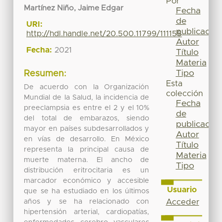
Por
Martínez Niño, Jaime Edgar
Fecha
de
URI:
publicación
http://hdl.handle.net/20.500.11799/111155
Autor
Fecha:
2021
Título
Materia
Tipo
Resumen:
Esta
De acuerdo con la Organización
colección
Mundial de la Salud, la incidencia de
Fecha
preeclampsia es entre el 2 y el 10%
de
del total de embarazos, siendo
publicación
mayor en países subdesarrollados y
Autor
en vías de desarrollo. En México
Título
representa la principal causa de
Materia
muerte materna. El ancho de
Tipo
distribución eritrocitaria es un
marcador económico y accesible
Usuario
que se ha estudiado en los últimos
años y se ha relacionado con
Acceder
hipertensión arterial, cardiopatías,