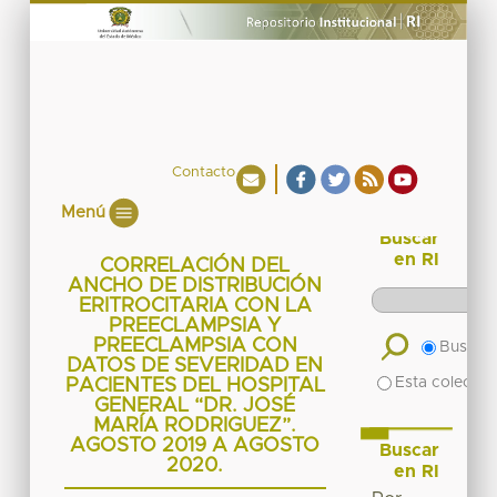
Contacto
Menú
Buscar
en RI
CORRELACIÓN DEL
ANCHO DE DISTRIBUCIÓN
ERITROCITARIA CON LA
PREECLAMPSIA Y
PREECLAMPSIA CON
Buscar 
DATOS DE SEVERIDAD EN
Esta colecció
PACIENTES DEL HOSPITAL
GENERAL “DR. JOSÉ
MARÍA RODRIGUEZ”.
AGOSTO 2019 A AGOSTO
Buscar
2020.
en RI