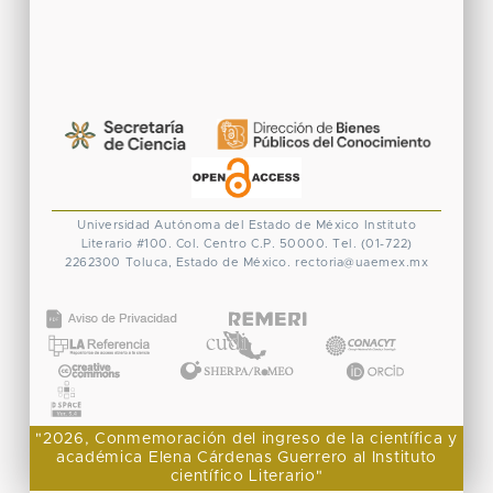
Universidad Autónoma del Estado de México
Instituto
Literario #100. Col. Centro
C.P. 50000. Tel. (01-722)
2262300
Toluca, Estado de México.
rectoria@uaemex.mx
CONACYT
"2026, Conmemoración del ingreso de la científica y
académica Elena Cárdenas Guerrero al Instituto
científico Literario"