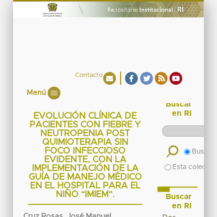
Contacto
Menú
Buscar
en RI
EVOLUCIÓN CLÍNICA DE
PACIENTES CON FIEBRE Y
NEUTROPENIA POST
QUIMIOTERAPIA SIN
FOCO INFECCIOSO
Buscar 
EVIDENTE, CON LA
Esta colecció
IMPLEMENTACIÓN DE LA
GUÍA DE MANEJO MÉDICO
EN EL HOSPITAL PARA EL
NIÑO “IMIEM”.
Buscar
en RI
Cruz Rosas, José Manuel