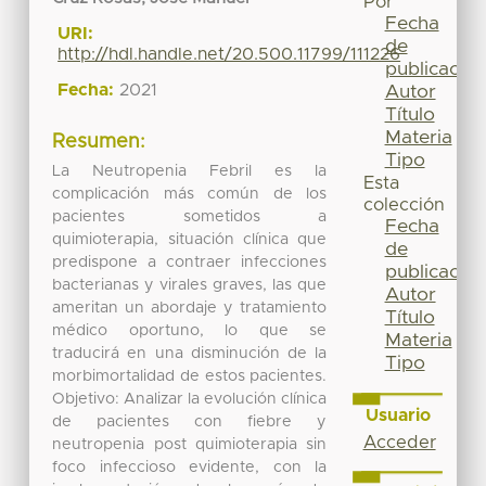
Por
Fecha
URI:
de
http://hdl.handle.net/20.500.11799/111226
publicación
Fecha:
2021
Autor
Título
Materia
Resumen:
Tipo
La Neutropenia Febril es la
Esta
complicación más común de los
colección
pacientes sometidos a
Fecha
quimioterapia, situación clínica que
de
predispone a contraer infecciones
publicación
bacterianas y virales graves, las que
Autor
ameritan un abordaje y tratamiento
Título
médico oportuno, lo que se
Materia
traducirá en una disminución de la
Tipo
morbimortalidad de estos pacientes.
Objetivo: Analizar la evolución clínica
Usuario
de pacientes con fiebre y
Acceder
neutropenia post quimioterapia sin
foco infeccioso evidente, con la