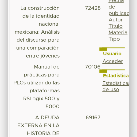
Fecha
de
La construcción
72428
publicación
de la identidad
Autor
nacional
Título
mexicana: Análisis
Materia
Tipo
del discurso para
una comparación
Usuario
entre jóvenes
Acceder
Manual de
70106
prácticas para
Estadísticas
PLCs utilizando las
Estadísticas
de uso
plataformas
RSLogix 500 y
5000
LA DEUDA
69167
EXTERNA EN LA
HISTORIA DE