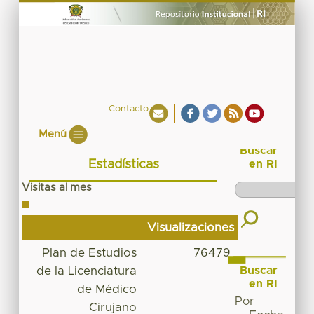
Contacto
Menú
Buscar
Estadísticas
en RI
Visitas al mes
Visualizaciones
Plan de Estudios
76479
Buscar
de la Licenciatura
en RI
de Médico
Por
Cirujano