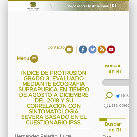
Contacto
Menú
Buscar
en RI
INDICE DE PROTRUSION
GRADO 3, EVALUADO
MEDIANTE ECOGRAFIA
SUPRAPUBICA EN TIEMPO
DE AGOSTO A DICIEMBRE
Buscar 
DEL 2018 Y SU
Esta colecció
CORRELACION CON
SINTOMATOLOGIA
SEVERA BASADO EN EL
CUESTIONARIO IPSS.
Buscar
en RI
Hernández Pajarito, Lucía