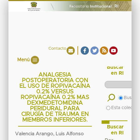
Contacto
Menú
Buscar
en RI
ANALGESIA
POSTOPERATORIA CON
EL USO DE ROPIVACAÍNA
0.2% VERSUS
ROPIVACAÍNA 0.2% MAS
Buscar 
DEXMEDETOMIDINA
Esta colecció
PERIDURAL PARA
CIRUGÍA DE TRAUMA EN
MIEMBROS INFERIORES.
Buscar
en RI
Valencia Arango, Luis Alfonso