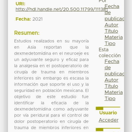
Por
URI:
Fecha
http://hdl.handle.net/20.500.11799/111381
de
publicación
Fecha:
2021
Autor
Título
Resumen:
Materia
Estudios realizados en su mayoría
Tipo
en Asia reportan que la
Esta
dexmedetomidina en el neuroeje es
colección
un adyuvante seguro y eficaz para
Fecha
la analgesia en el postoperatorio de
de
cirugía de trauma en miembros
publicación
inferiores sin embargo es escasa la
Autor
información que soporte el uso y la
Título
seguridad en población mexicana. El
Materia
objetivo de este estudio fue
Tipo
identificar la eficacia de la
dexmedetomidina como adyuvante
Usuario
por vía peridural para el control de
Acceder
dolor postoperatorio en cirugía de
trauma de miembros inferiores en