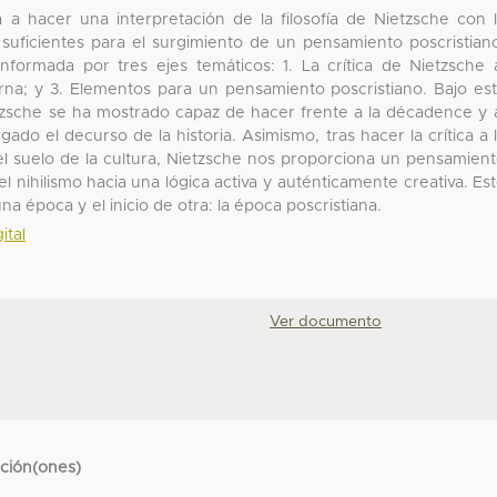
 a hacer una interpretación de la filosofía de Nietzsche con 
s suficientes para el surgimiento de un pensamiento poscristian
formada por tres ejes temáticos: 1. La crítica de Nietzsche 
derna; y 3. Elementos para un pensamiento poscristiano. Bajo es
Nietzsche se ha mostrado capaz de hacer frente a la décadence y 
do el decurso de la historia. Asimismo, tras hacer la crítica a 
l suelo de la cultura, Nietzsche nos proporciona un pensamien
l nihilismo hacia una lógica activa y auténticamente creativa. Es
a época y el inicio de otra: la época poscristiana.
ital
Ver documento
cción(ones)