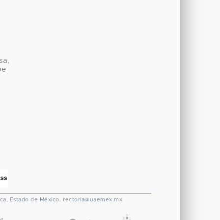
sa,
be
ca, Estado de México.
rectoria@uaemex.mx