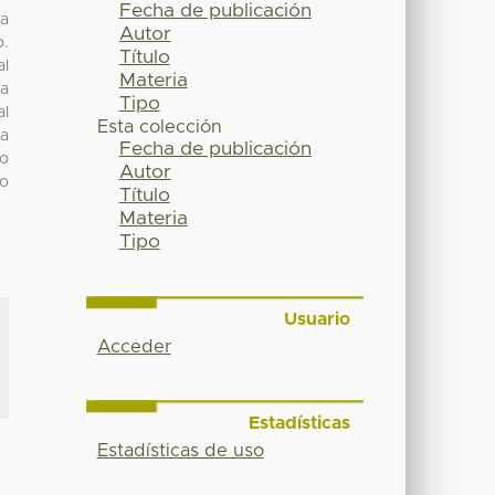
Fecha de publicación
la
Autor
o.
Título
al
Materia
ta
Tipo
al
Esta colección
la
Fecha de publicación
to
Autor
to
Título
Materia
Tipo
Usuario
Acceder
Estadísticas
Estadísticas de uso