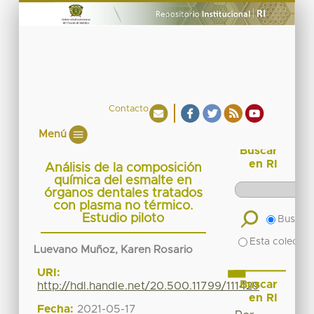
Contacto
Menú
Buscar
en RI
Análisis de la composición
química del esmalte en
órganos dentales tratados
con plasma no térmico.
Estudio piloto
Buscar 
Esta colecció
Luevano Muñoz, Karen Rosario
URI:
Buscar
http://hdl.handle.net/20.500.11799/111429
en RI
Fecha:
2021-05-17