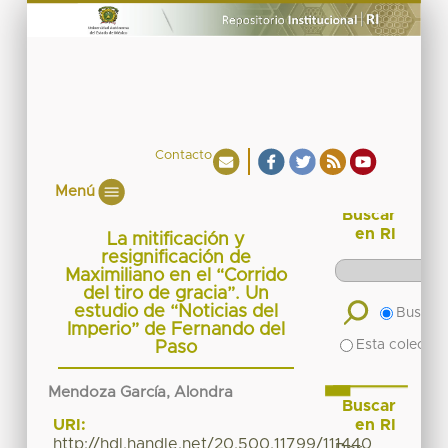
Contacto
Menú
Buscar
en RI
La mitificación y
resignificación de
Maximiliano en el “Corrido
del tiro de gracia”. Un
estudio de “Noticias del
Buscar 
Imperio” de Fernando del
Esta colecció
Paso
Mendoza García, Alondra
Buscar
en RI
URI:
http://hdl.handle.net/20.500.11799/111440