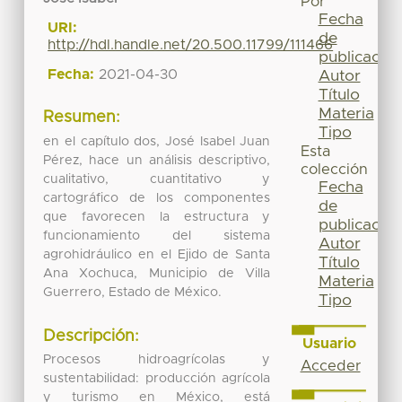
Por
Fecha
URI:
de
http://hdl.handle.net/20.500.11799/111466
publicación
Fecha:
2021-04-30
Autor
Título
Materia
Resumen:
Tipo
en el capítulo dos, José Isabel Juan
Esta
Pérez, hace un análisis descriptivo,
colección
cualitativo, cuantitativo y
Fecha
cartográfico de los componentes
de
que favorecen la estructura y
publicación
funcionamiento del sistema
Autor
agrohidráulico en el Ejido de Santa
Título
Ana Xochuca, Municipio de Villa
Materia
Guerrero, Estado de México.
Tipo
Descripción:
Usuario
Procesos hidroagrícolas y
Acceder
sustentabilidad: producción agrícola
y turismo en México, está