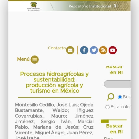
Contacto
Menú
Buscar
en RI
Procesos hidroagrícolas y
sustentabilidad:
producción agrícola y
turismo en México
Buscar 
Montesillo Cedillo, José Luis
;
Ojeda
Esta colecció
Bustamante, Waldo
;
Iñiguez
Covarrubias, Mauro
;
Jiménez
Jiménez, Sergio Iván
;
Marcial
Buscar
Pablo, Mariana de Jesús
;
Cruz
en RI
Vicente, Miguel Ángel
;
Juan Pérez,
José Isabel