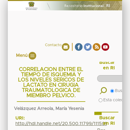
Contacto
Menú
Buscar
en RI
CORRELACION ENTRE EL
TIEMPO DE ISQUEMIA Y
LOS NIVELES SERICOS DE
LACTATO EN CIRUGIA
TRAUMATOLOGICA DE
Buscar 
MIEMBRO PELVICO.
Esta colecció
Velázquez Arreola, María Yesenia
Buscar
URI:
en RI
http://hdl.handle.net/20.500.11799/111501