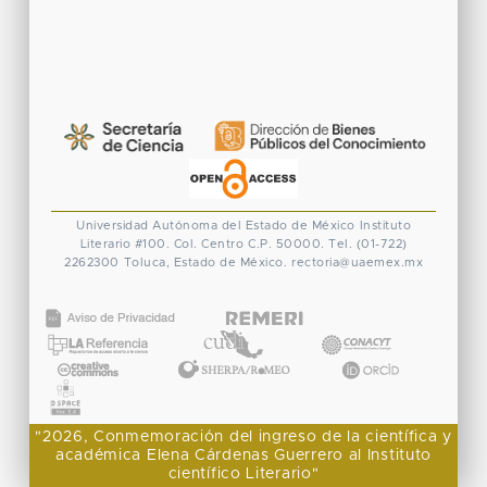
Universidad Autónoma del Estado de México
Instituto
Literario #100. Col. Centro
C.P. 50000. Tel. (01-722)
2262300
Toluca, Estado de México.
rectoria@uaemex.mx
CONACYT
"2026, Conmemoración del ingreso de la científica y
académica Elena Cárdenas Guerrero al Instituto
científico Literario"