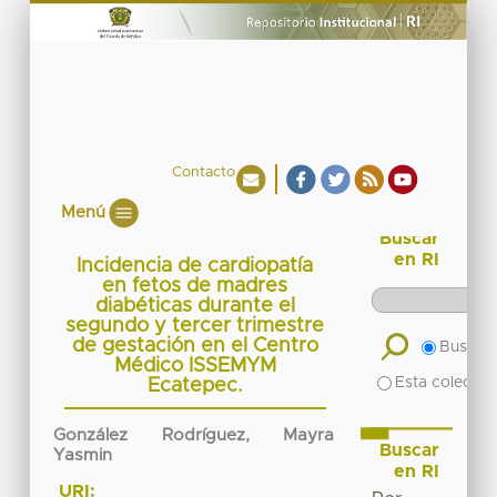
Contacto
Menú
Buscar
en RI
Incidencia de cardiopatía
en fetos de madres
diabéticas durante el
segundo y tercer trimestre
de gestación en el Centro
Buscar 
Médico ISSEMYM
Esta colecció
Ecatepec.
González Rodríguez, Mayra
Buscar
Yasmin
en RI
URI: