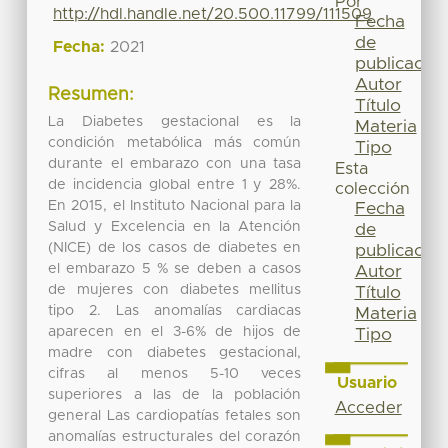
Por
http://hdl.handle.net/20.500.11799/111509
Fecha
de
Fecha:
2021
publicación
Autor
Resumen:
Título
La Diabetes gestacional es la
Materia
condición metabólica más común
Tipo
durante el embarazo con una tasa
Esta
de incidencia global entre 1 y 28%.
colección
En 2015, el Instituto Nacional para la
Fecha
Salud y Excelencia en la Atención
de
(NICE) de los casos de diabetes en
publicación
el embarazo 5 % se deben a casos
Autor
de mujeres con diabetes mellitus
Título
tipo 2. Las anomalías cardiacas
Materia
aparecen en el 3-6% de hijos de
Tipo
madre con diabetes gestacional,
cifras al menos 5-10 veces
Usuario
superiores a las de la población
Acceder
general Las cardiopatías fetales son
anomalías estructurales del corazón