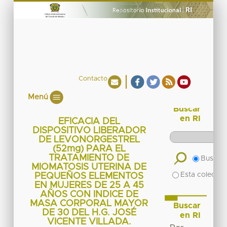
Contacto
Menú
Buscar
en RI
EFICACIA DEL
DISPOSITIVO LIBERADOR
DE LEVONORGESTREL
(52mg) PARA EL
TRATAMIENTO DE
Buscar 
MIOMATOSIS UTERINA DE
Esta colecció
PEQUEÑOS ELEMENTOS
EN MUJERES DE 25 A 45
AÑOS CON INDICE DE
MASA CORPORAL MAYOR
Buscar
DE 30 DEL H.G. JOSÉ
en RI
VICENTE VILLADA.