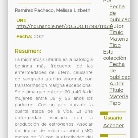
Por
Fecha
Ramírez Pacheco, Melissa Lizbeth
de
publicación
URI:
Autor
http://hdl.handle.net/20.500.11799/111512
Título
Fecha:
2021
Materia
Tipo
Resumen:
Esta
colección
La miomatosis uterina es la patología
Fecha
benigna más frecuente de las
de
enfermedades del útero, causante
publicación
de sangrado uterino anormal, con
Autor
transformación maligna excepcional.
Título
Se estima que entre el 20 a 40 % de
Materia
mujeres entre 35 y 55 años los
Tipo
padecen. Con un pico durante la
cuarta etapa de la vida. Es una
Usuario
enfermedad asociada con la
producción de estrógenos. Asociar
Acceder
del índice de masa corporal (IMC)
mayor de 30 con la efectividad del