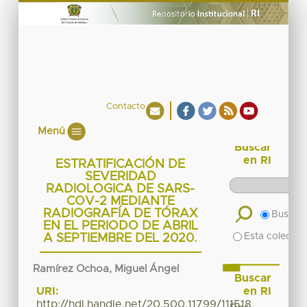
Contacto
Menú
Buscar
en RI
ESTRATIFICACIÓN DE
SEVERIDAD
RADIOLOGICA DE SARS-
COV-2 MEDIANTE
RADIOGRAFÍA DE TÓRAX
Buscar 
EN EL PERIODO DE ABRIL
Esta colecció
A SEPTIEMBRE DEL 2020.
Ramírez Ochoa, Miguel Ángel
Buscar
en RI
URI:
http://hdl.handle.net/20.500.11799/111518