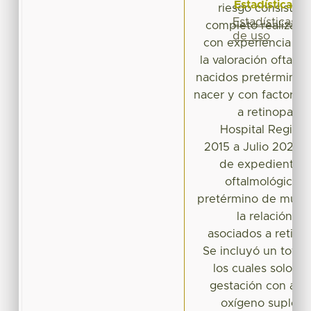
Estadísticas
riesgo consiste 
Estadísticas
completo realizado
de uso
con experiencia en
la valoración oftalm
nacidos pretérmino 
nacer y con factores
a retinopatía
Hospital Regiona
2015 a Julio 2020. S
de expedientes c
oftalmológica d
pretérmino de muy b
la relación c
asociados a retino
Se incluyó un total
los cuales solo u
gestación con an
oxígeno supleme