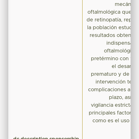
mecánica 
oftalmológica que re
de retinopatía, repr
la población estudia
resultados obtenido
indispensable
oftalmológico 
pretérmino con fact
el desarrol
prematuro y de est
intervención temp
complicaciones a cor
plazo, así c
vigilancia estricta d
principales factores
como es el uso ox
e