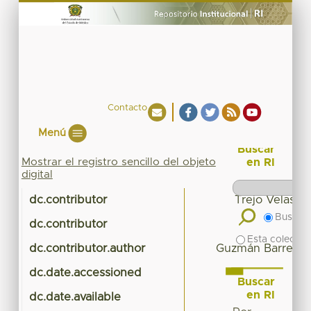
Contacto
Menú
Buscar
Mostrar el registro sencillo del objeto
en RI
digital
dc.contributor
Trejo Velasco
Buscar 
dc.contributor
L
Esta colecció
dc.contributor.author
Guzmán Barrera, N
dc.date.accessioned
20
Buscar
en RI
dc.date.available
20