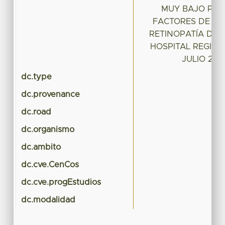
MUY BAJO PES
FACTORES DE RI
RETINOPATÍA DEL
HOSPITAL REGIO
JULIO 201
dc.type
dc.provenance
dc.road
dc.organismo
dc.ambito
dc.cve.CenCos
dc.cve.progEstudios
dc.modalidad