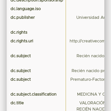
dc.description.sponsorship
dc.language.iso
dc.publisher
Universidad Autó
dc.rights
dc.rights.uri
http://creativecommo
dc.subject
Recién nacido pr
dc.subject
Recién nacido pret
dc.subject
Prematuro-Factores 
dc.subject.classification
MEDICINA Y CIE
dc.title
VALORACIÓN O
RECIÉN NACIDO