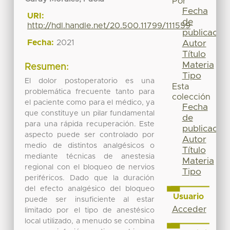
Por
Fecha
URI:
de
http://hdl.handle.net/20.500.11799/111559
publicación
Fecha:
2021
Autor
Título
Materia
Resumen:
Tipo
El dolor postoperatorio es una
Esta
problemática frecuente tanto para
colección
el paciente como para el médico, ya
Fecha
que constituye un pilar fundamental
de
para una rápida recuperación. Este
publicación
aspecto puede ser controlado por
Autor
medio de distintos analgésicos o
Título
mediante técnicas de anestesia
Materia
regional con el bloqueo de nervios
Tipo
periféricos. Dado que la duración
del efecto analgésico del bloqueo
Usuario
puede ser insuficiente al estar
Acceder
limitado por el tipo de anestésico
local utilizado, a menudo se combina