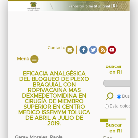
Contacto
Menú
Buscar
en RI
EFICACIA ANALGÉSICA
DEL BLOQUEO DE PLEXO
BRAQUIAL CON
ROPIVACAINA MAS
DEXMEDETOMIDINA EN
Buscar 
CIRUGÍA DE MIEMBRO
Esta colecció
SUPERIOR EN CENTRO
MEDICO ISSEMYM TOLUCA
DE ABRIL A JULIO DE
2019.
Buscar
en RI
Garay Morales, Paola