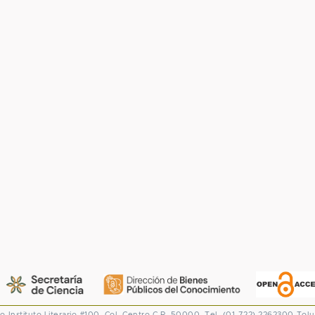
co
Instituto Literario #100. Col. Centro
C.P. 50000. Tel. (01-722) 2262300
Tolu