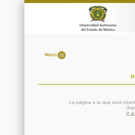
Menú
P
La página a la que está inte
/ha
Ir 