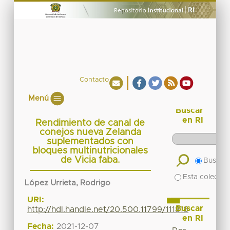
Contacto
Menú
Buscar
en RI
Rendimiento de canal de
conejos nueva Zelanda
suplementados con
bloques multinutricionales
de Vicia faba.
Buscar 
Esta colecció
López Urrieta, Rodrigo
URI:
Buscar
http://hdl.handle.net/20.500.11799/111816
en RI
Fecha:
2021-12-07