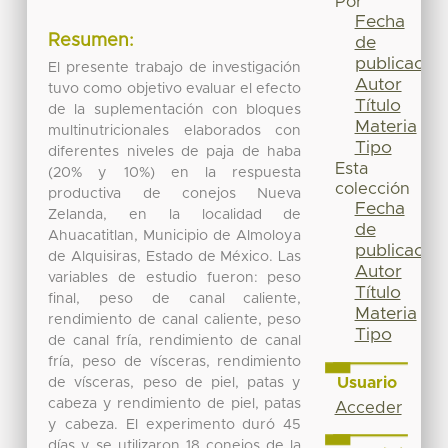
Por
Fecha
Resumen:
de
publicación
El presente trabajo de investigación
Autor
tuvo como objetivo evaluar el efecto
Título
de la suplementación con bloques
Materia
multinutricionales elaborados con
Tipo
diferentes niveles de paja de haba
Esta
(20% y 10%) en la respuesta
colección
productiva de conejos Nueva
Fecha
Zelanda, en la localidad de
de
Ahuacatitlan, Municipio de Almoloya
publicación
de Alquisiras, Estado de México. Las
Autor
variables de estudio fueron: peso
Título
final, peso de canal caliente,
Materia
rendimiento de canal caliente, peso
Tipo
de canal fría, rendimiento de canal
fría, peso de vísceras, rendimiento
Usuario
de vísceras, peso de piel, patas y
cabeza y rendimiento de piel, patas
Acceder
y cabeza. El experimento duró 45
días y se utilizaron 18 conejos de la