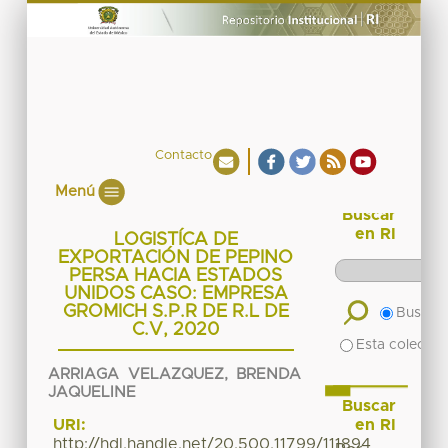
Contacto
Menú
Buscar
en RI
LOGISTÍCA DE
EXPORTACIÓN DE PEPINO
PERSA HACIA ESTADOS
UNIDOS CASO: EMPRESA
GROMICH S.P.R DE R.L DE
Buscar 
C.V, 2020
Esta colecció
ARRIAGA VELAZQUEZ, BRENDA
JAQUELINE
Buscar
en RI
URI:
http://hdl.handle.net/20.500.11799/111894