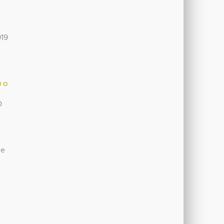
19
) o
O
de