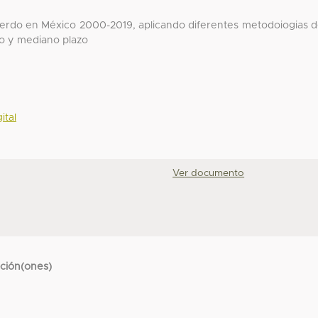
l cerdo en México 2000-2019, aplicando diferentes metodoiogias 
to y mediano plazo
ital
Ver documento
cción(ones)