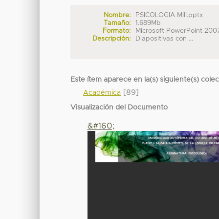
Nombre:
PSICOLOGIA MIII.pptx
Tamaño:
1.689Mb
Formato:
Microsoft PowerPoint 200
Descripción:
Diapositivas con ...
Este ítem aparece en la(s) siguiente(s) cole
[89]
Académica
Visualización del Documento
&#160;