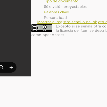
Tipo de documento
Sólo visión proyectables
Palabras clave
Personalidad
Mostrar el registro sencillo del objeto d
Excepto si se señala otra co
la licencia del ítem se descri
como openAccess