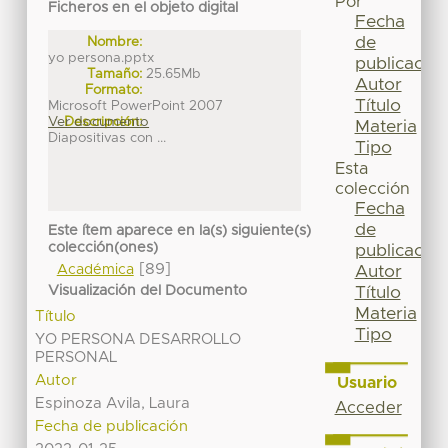
Por
Ficheros en el objeto digital
Fecha
de
Nombre:
yo persona.pptx
publicación
Tamaño:
25.65Mb
Autor
Formato:
Título
Microsoft PowerPoint 2007
Ver documento
Descripción:
Materia
Diapositivas con ...
Tipo
Esta
colección
Fecha
de
Este ítem aparece en la(s) siguiente(s)
colección(ones)
publicación
[89]
Académica
Autor
Visualización del Documento
Título
Materia
Título
Tipo
YO PERSONA DESARROLLO
PERSONAL
Autor
Usuario
Espinoza Avila, Laura
Acceder
Fecha de publicación