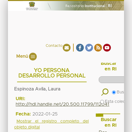
Contacto
Menú
Buscar
en RI
YO PERSONA
DESARROLLO PERSONAL
Espinoza Avila, Laura
Buscar 
URI:
Esta colecció
http://hdl.handle.net/20.500.11799/112041
Fecha:
2022-01-25
Buscar
Mostrar el registro completo del
en RI
objeto digital