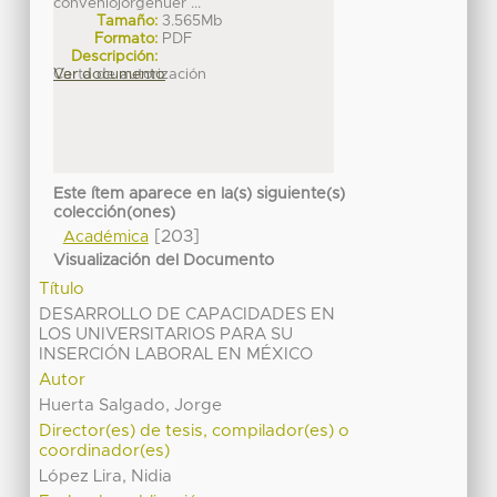
conveniojorgehuer ...
Tamaño:
3.565Mb
Formato:
PDF
Descripción:
Carta de autorización
Ver documento
Este ítem aparece en la(s) siguiente(s)
colección(ones)
[203]
Académica
Visualización del Documento
Título
DESARROLLO DE CAPACIDADES EN
LOS UNIVERSITARIOS PARA SU
INSERCIÓN LABORAL EN MÉXICO
Autor
Huerta Salgado, Jorge
Director(es) de tesis, compilador(es) o
coordinador(es)
López Lira, Nidia