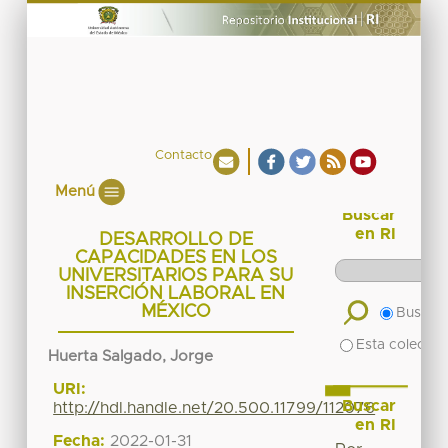
Contacto
Menú
Buscar
en RI
DESARROLLO DE
CAPACIDADES EN LOS
UNIVERSITARIOS PARA SU
INSERCIÓN LABORAL EN
MÉXICO
Buscar 
Esta colecció
Huerta Salgado, Jorge
URI:
Buscar
http://hdl.handle.net/20.500.11799/112076
en RI
Fecha:
2022-01-31