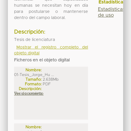
Estadísticas
humanas se necesitan hoy en día
Estadísticas
para postularse o mantenerse
de uso
dentro del campo laboral.
Descripción:
Tesis de licenciatura
Mostrar el registro completo del
objeto digital
Ficheros en el objeto digital
Nombre:
01-Tesis_Jorge_Hu ...
Tamaño:
2.638Mb
Formato:
PDF
Descripción:
Tesis completa
Ver documento
Nombre: