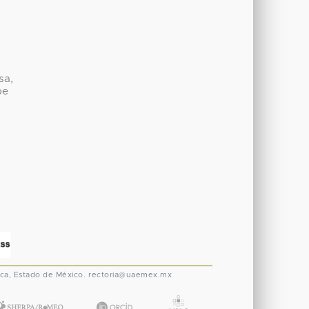
sa,
be
ca, Estado de México.
rectoria@uaemex.mx