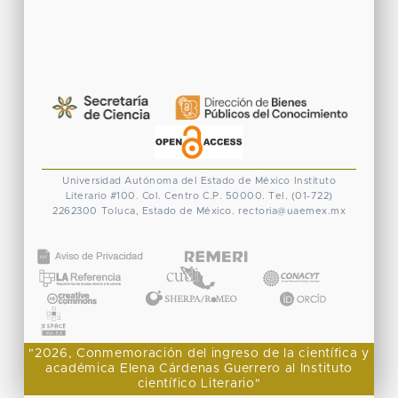
Universidad Autónoma del Estado de México
Instituto
Literario #100. Col. Centro
C.P. 50000. Tel. (01-722)
2262300
Toluca, Estado de México.
rectoria@uaemex.mx
CONACYT
"2026, Conmemoración del ingreso de la científica y
académica Elena Cárdenas Guerrero al Instituto
científico Literario"