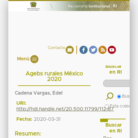
Contacto
Menú
Buscar
en RI
Agebs rurales México
2020
Cadena Vargas, Edel
Buscar 
URI:
Esta colecció
http://hdl.handle.net/20.500.11799/112187
Fecha:
2020-03-31
Buscar
en RI
Resumen: