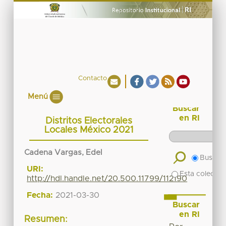
Contacto
Menú
Buscar
en RI
Distritos Electorales
Locales México 2021
Cadena Vargas, Edel
Buscar 
URI:
Esta colecció
http://hdl.handle.net/20.500.11799/112190
Fecha:
2021-03-30
Buscar
en RI
Resumen: