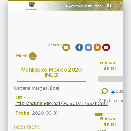
Contacto
Menú
Buscar
en RI
Municipios México 2020
INEGI
Cadena Vargas, Edel
Buscar 
URI:
Esta colecció
http://hdl.handle.net/20.500.11799/112197
Fecha:
2020-03-31
Buscar
en RI
Resumen: