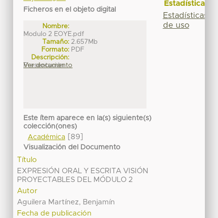
Estadísticas
Ficheros en el objeto digital
Estadísticas
de uso
Nombre:
Modulo 2 EOYE.pdf
Tamaño:
2.657Mb
Formato:
PDF
Descripción:
Presentación
Ver documento
Este ítem aparece en la(s) siguiente(s)
colección(ones)
[89]
Académica
Visualización del Documento
Título
EXPRESIÓN ORAL Y ESCRITA VISIÓN
PROYECTABLES DEL MÓDULO 2
Autor
Aguilera Martínez, Benjamín
Fecha de publicación