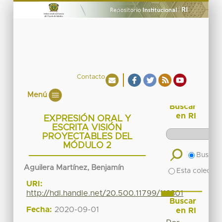
Contacto
Menú
Buscar
en RI
EXPRESIÓN ORAL Y
ESCRITA VISIÓN
PROYECTABLES DEL
MÓDULO 2
Buscar 
Aguilera Martínez, Benjamín
Esta colecció
URI:
http://hdl.handle.net/20.500.11799/112301
Buscar
Fecha:
2020-09-01
en RI