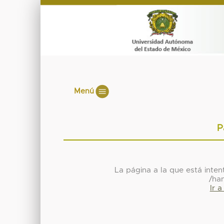
Menú
P
La página a la que está inte
/ha
Ir 