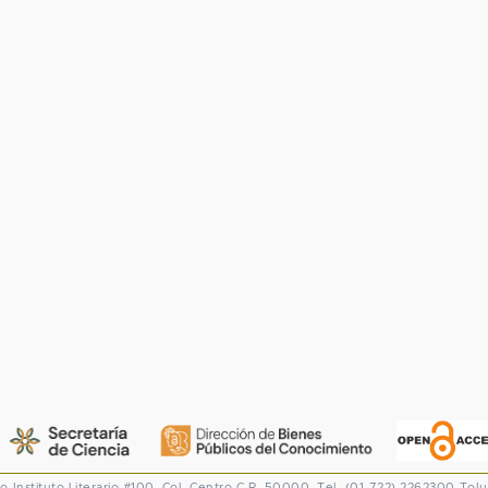
co
Instituto Literario #100. Col. Centro
C.P. 50000. Tel. (01-722) 2262300
Tolu