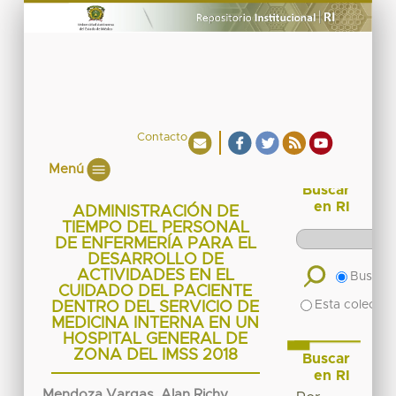
Contacto
Menú
Buscar
en RI
ADMINISTRACIÓN DE
TIEMPO DEL PERSONAL
DE ENFERMERÍA PARA EL
DESARROLLO DE
ACTIVIDADES EN EL
Buscar 
CUIDADO DEL PACIENTE
Esta colecció
DENTRO DEL SERVICIO DE
MEDICINA INTERNA EN UN
HOSPITAL GENERAL DE
ZONA DEL IMSS 2018
Buscar
en RI
Mendoza Vargas, Alan Richy