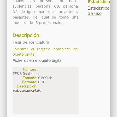
cuales son personal de base;
Estadísticas
suplencias, personal 08, personal
Estadísticas
02, de igual manera estudiantes y
de uso
pasantes, del cual se tomó una
muestra de 15 profesionales.
Descripción:
Tesis de licenciatura
Mostrar el registro completo del
objeto digital
Ficheros en el objeto digital
Nombre:
TESIS final sin ...
Tamaño:
6.869Mb
Formato:
PDF
Descripción:
trabajo completo
Ver documento