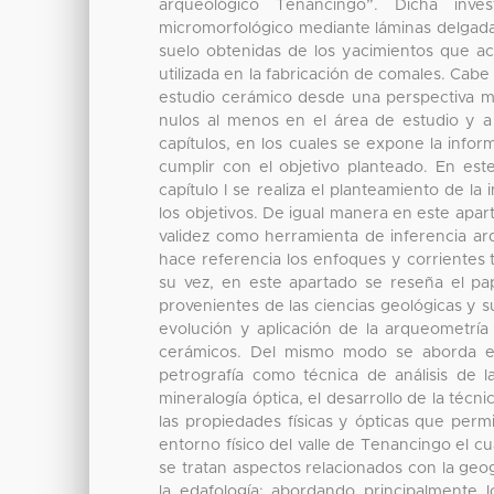
arqueológico Tenancingo”. Dicha inve
micromorfológico mediante láminas delgad
suelo obtenidas de los yacimientos que ac
utilizada en la fabricación de comales. Cab
estudio cerámico desde una perspectiva mi
nulos al menos en el área de estudio y a 
capítulos, en los cuales se expone la infor
cumplir con el objetivo planteado. En este 
capítulo I se realiza el planteamiento de la 
los objetivos. De igual manera en este apart
validez como herramienta de inferencia arq
hace referencia los enfoques y corrientes t
su vez, en este apartado se reseña el pap
provenientes de las ciencias geológicas y s
evolución y aplicación de la arqueometría
cerámicos. Del mismo modo se aborda el 
petrografía como técnica de análisis de 
mineralogía óptica, el desarrollo de la técn
las propiedades físicas y ópticas que permite
entorno físico del valle de Tenancingo el c
se tratan aspectos relacionados con la geogra
la edafología; abordando principalmente l