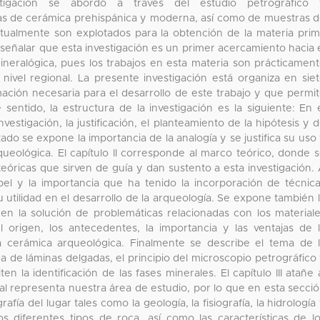
stigación se abordó a través del estudio petrográfico 
as de cerámica prehispánica y moderna, así como de muestras 
tualmente son explotados para la obtención de la materia pri
e señalar que esta investigación es un primer acercamiento hacia 
neralógica, pues los trabajos en esta materia son prácticamen
nivel regional. La presente investigación está organiza en sie
mación necesaria para el desarrollo de este trabajo y que permi
sentido, la estructura de la investigación es la siguiente: En 
investigación, la justificación, el planteamiento de la hipótesis y 
ado se expone la importancia de la analogía y se justifica su uso
ueológica. El capítulo II corresponde al marco teórico, donde 
eóricas que sirven de guía y dan sustento a esta investigación.
el y la importancia que ha tenido la incorporación de técnic
u utilidad en el desarrollo de la arqueología. Se expone también 
 en la solución de problemáticas relacionadas con los material
origen, los antecedentes, la importancia y las ventajas de 
la cerámica arqueológica. Finalmente se describe el tema de 
ica de láminas delgadas, el principio del microscopio petrográfico
n la identificación de las fases minerales. El capítulo III atañe 
ual representa nuestra área de estudio, por lo que en esta secci
fía del lugar tales como la geología, la fisiografía, la hidrología
os diferentes tipos de roca, así como las características de l