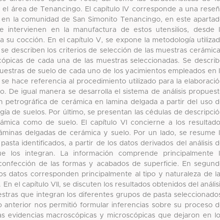
en el área de Tenancingo. El capítulo IV corresponde a una rese
s en la comunidad de San Simonito Tenancingo, en este aparta
 intervienen en la manufactura de estos utensilios, desde 
ta su cocción. En el capítulo V, se expone la metodología utiliza
; se describen los criterios de selección de las muestras cerámic
cópicas de cada una de las muestras seleccionadas. Se descri
muestras de suelo de cada uno de los yacimientos empleados en 
 se hace referencia al procedimiento utilizado para la elaboraci
. De igual manera se desarrolla el sistema de análisis propues
ón petrográfica de cerámica en lamina delgada a partir del uso 
ía de suelos. Por último, se presentan las cédulas de descripci
ámica como de suelo. El capítulo VI concierne a los resultad
 láminas delgadas de cerámica y suelo. Por un lado, se resume 
asta identificados, a partir de los datos derivados del análisis 
e los integran. La información comprende principalmente 
, confección de las formas y acabados de superficie. En segun
los datos corresponden principalmente al tipo y naturaleza de l
n el capítulo VII, se discuten los resultados obtenidos del anális
stras que integran los diferentes grupos de pasta seleccionado
o anterior nos permitió formular inferencias sobre su proceso 
las evidencias macroscópicas y microscópicas que dejaron en l