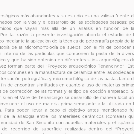
eológicos más abundantes y su estudio es una valiosa fuente 
nados con la vida y el desarrollo de las sociedades pasadas; p
rámicos que vayan más allá de un análisis en función de l
. Por tal razón la presente investigación aborda el estudio de 
mediante la aplicación de la técnica de petrografía propia de l
logía de la Micromorfología de suelos, con el fin de conocer 
n interna de las partículas que componen la pasta de la diver
co y que ha sido obtenida en diferentes sitios arqueológicos d
 vez forman parte del “Proyecto arqueológico Tenancingo”. Es
gicos comunes en la manufactura de cerámica entre las sociedad
acterización petrográfica y micromorfológica de las pastas tanto 
in de encontrar similitudes en cuanto al uso de materias prima
s de confección de las formas y el tipo de cocción empleado. 
ar si en el Valle de Tenancingo se desarrolló de manera local u
nvolucre el uso de materia prima semejante a la utilizada en 
s. Para poder llevar a cabo el objetivo antes mencionado f
ir de la analogía entre los materiales cerámicos (comales) q
munidad de San Simonito con aquellos materiales prehispánic
 de recorrido de superficie realizadas dentro del “Proyec