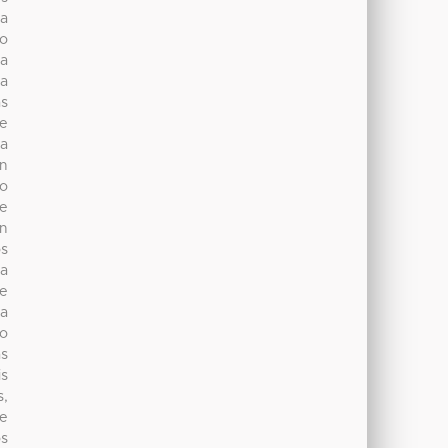
ña
do
la
da
as
be
la
ón
to
de
ón
os
la
de
la
do
as
is
s,
de
os