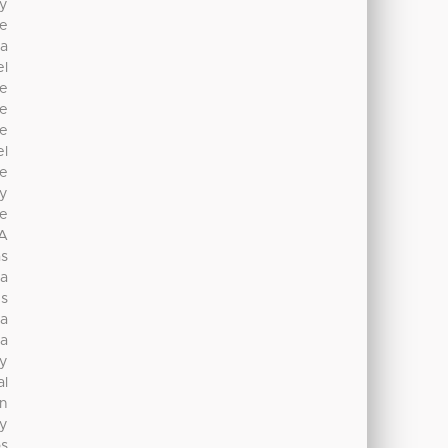
y
de
ma
el
te
te
te
el
de
 y
se
 A
as
la
es
la
la
 y
al
ón
 y
os