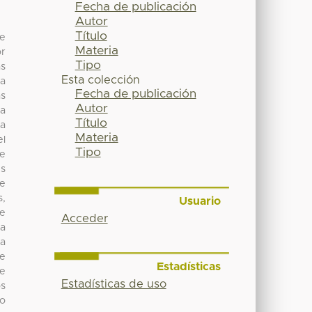
Fecha de publicación
Autor
Título
de
Materia
or
Tipo
as
Esta colección
la
Fecha de publicación
as
Autor
la
Título
sa
Materia
el
Tipo
te
es
de
s,
Usuario
Se
Acceder
na
la
ue
Estadísticas
ue
Estadísticas de uso
os
to