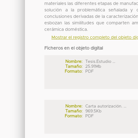
materiales las diferentes etapas de manufactu
solución a la problemática señalada y c
conclusiones derivadas de la caracterizació
esbozan las similitudes que comparten a
cerámica doméstica.
Mostrar el registro completo del objeto dig
Ficheros en el objeto digital
Nombre:
Tesis.Estudio ...
Tamaño:
25.91Mb
Formato:
PDF
Nombre:
Carta autorización. ...
Tamaño:
969.5Kb
Formato:
PDF