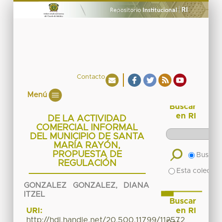
Contacto
Menú
Buscar
en RI
DE LA ACTIVIDAD
COMERCIAL INFORMAL
DEL MUNICIPIO DE SANTA
MARÍA RAYÓN,
PROPUESTA DE
Buscar 
REGULACIÓN
Esta colecció
GONZALEZ GONZALEZ, DIANA
ITZEL
Buscar
en RI
URI:
http://hdl.handle.net/20.500.11799/112572