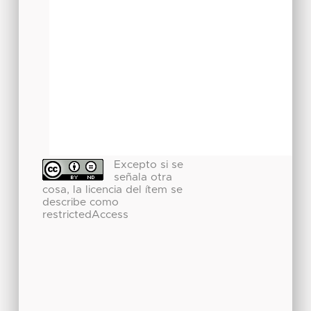
Excepto si se
señala otra
cosa, la licencia del ítem se
describe como
restrictedAccess