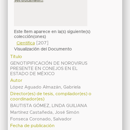
Tesis Doctoral ...
Ver documento
Este ítem aparece en la(s) siguiente(s)
colección(ones)
[207]
Científica
Visualización del Documento
Título
GENOTIPIFICACIÓN DE NOROVIRUS
PRESENTE EN CONEJOS EN EL
ESTADO DE MÉXICO
Autor
López Aguado Almazán, Gabriela
Director(es) de tesis, compilador(es) o
coordinador(es)
BAUTISTA GÓMEZ, LINDA GUILIANA
Martínez Castañeda, José Simón
Fonseca Coronado, Salvador
Fecha de publicación