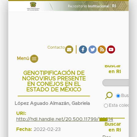
Contacto
Menú
Buscar
en RI
GENOTIPIFICACIÓN DE
NOROVIRUS PRESENTE
EN CONEJOS EN EL
ESTADO DE MÉXICO
Buscar 
López Aguado Almazán, Gabriela
Esta colecció
URI:
http://hdl.handle.net/20.500.11799/112614
Buscar
Fecha:
2022-02-23
en RI