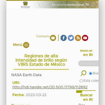
Contacto
Menú
Buscar
en RI
Regiones de alta
intensidad de brillo según
VIIRS Estado de México
Buscar 
NASA Earth Data
Esta colecció
URI:
http://hdl.handle.net/20.500.11799/112892
Fecha:
2022-03-22
Buscar
en RI