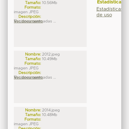
Estadísticas
Tamaño:
10.56Mb
Formato:
Estadísticas
imagen JPEG
de uso
Descripción:
Regiones quemadas ...
Ver documento
Nombre:
2012.jpeg
Tamaño:
10.49Mb
Formato:
imagen JPEG
Descripción:
Regiones quemadas ...
Ver documento
Nombre:
2014.jpeg
Tamaño:
10.48Mb
Formato:
imagen JPEG
Descripción: