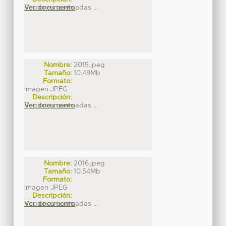
Regiones quemadas ...
Ver documento
Nombre:
2015.jpeg
Tamaño:
10.49Mb
Formato:
imagen JPEG
Descripción:
Regiones quemadas ...
Ver documento
Nombre:
2016.jpeg
Tamaño:
10.54Mb
Formato:
imagen JPEG
Descripción:
Regiones quemadas ...
Ver documento