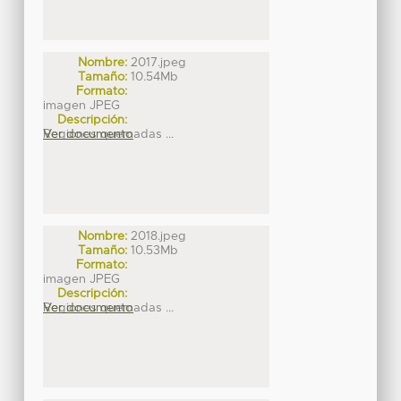
Nombre:
2017.jpeg
Tamaño:
10.54Mb
Formato:
imagen JPEG
Descripción:
Regiones quemadas ...
Ver documento
Nombre:
2018.jpeg
Tamaño:
10.53Mb
Formato:
imagen JPEG
Descripción:
Regiones quemadas ...
Ver documento