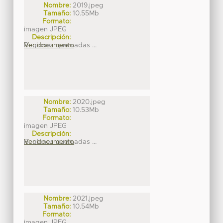
Nombre:
2019.jpeg
Tamaño:
10.55Mb
Formato:
imagen JPEG
Descripción:
Regiones quemadas ...
Ver documento
Nombre:
2020.jpeg
Tamaño:
10.53Mb
Formato:
imagen JPEG
Descripción:
Regiones quemadas ...
Ver documento
Nombre:
2021.jpeg
Tamaño:
10.54Mb
Formato:
imagen JPEG