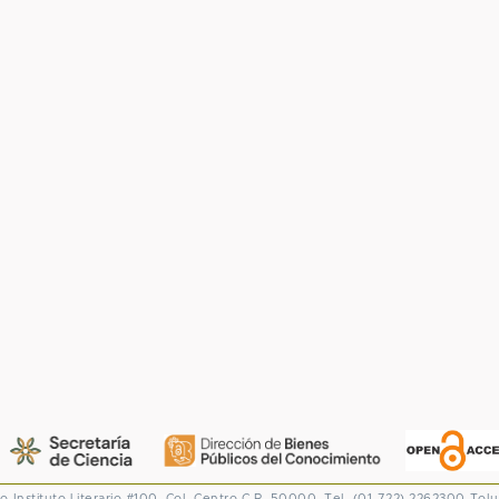
co
Instituto Literario #100. Col. Centro
C.P. 50000. Tel. (01-722) 2262300
Tolu