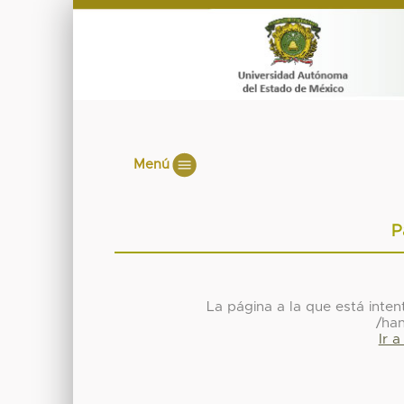
Menú
P
La página a la que está inte
/ha
Ir 