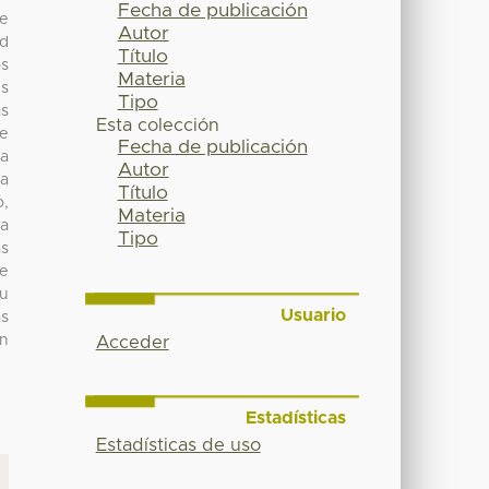
Fecha de publicación
de
Autor
ad
Título
os
Materia
es
Tipo
as
Esta colección
de
Fecha de publicación
la
Autor
ma
Título
o,
Materia
ra
Tipo
as
de
su
Usuario
as
en
Acceder
Estadísticas
Estadísticas de uso