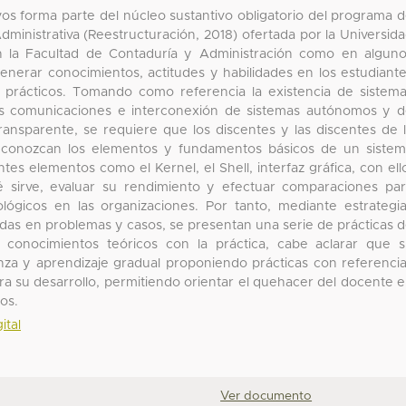
os forma parte del núcleo sustantivo obligatorio del programa 
Administrativa (Reestructuración, 2018) ofertada por la Universid
 la Facultad de Contaduría y Administración como en algun
generar conocimientos, actitudes y habilidades en los estudiant
 prácticos. Tomando como referencia la existencia de sistem
 las comunicaciones e interconexión de sistemas autónomos y 
transparente, se requiere que los discentes y las discentes de 
va conozcan los elementos y fundamentos básicos de un siste
tes elementos como el Kernel, el Shell, interfaz gráfica, con ell
é sirve, evaluar su rendimiento y efectuar comparaciones pa
ógicos en las organizaciones. Por tanto, mediante estrategi
adas en problemas y casos, se presentan una serie de prácticas 
s conocimientos teóricos con la práctica, cabe aclarar que 
anza y aprendizaje gradual proponiendo prácticas con referenci
ra su desarrollo, permitiendo orientar el quehacer del docente 
os.
ital
Ver documento