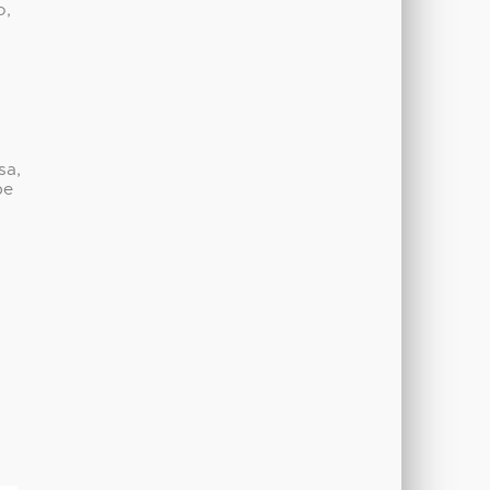
o,
sa,
be