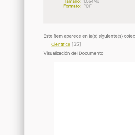
Tamaño:
1.064Mb
Formato:
PDF
Este ítem aparece en la(s) siguiente(s) cole
[35]
Científica
Visualización del Documento