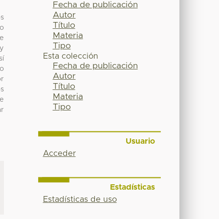
Fecha de publicación
Autor
os
Título
do
Materia
te
Tipo
 y
Esta colección
sí
Fecha de publicación
mo
Autor
or
Título
os
Materia
e
Tipo
ar
Usuario
Acceder
Estadísticas
Estadísticas de uso