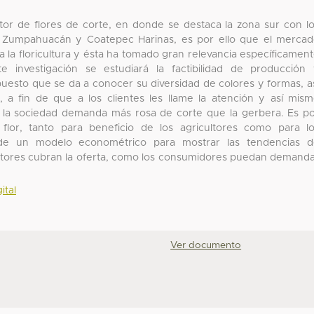
ctor de flores de corte, en donde se destaca la zona sur con l
o, Zumpahuacán y Coatepec Harinas, es por ello que el merca
 la floricultura y ésta ha tomado gran relevancia específicamen
 investigación se estudiará la factibilidad de producción
puesto que se da a conocer su diversidad de colores y formas, a
 a fin de que a los clientes les llame la atención y así mis
la sociedad demanda más rosa de corte que la gerbera. Es p
lor, tanto para beneficio de los agricultores como para l
de un modelo econométrico para mostrar las tendencias d
ctores cubran la oferta, como los consumidores puedan demand
ital
Ver documento