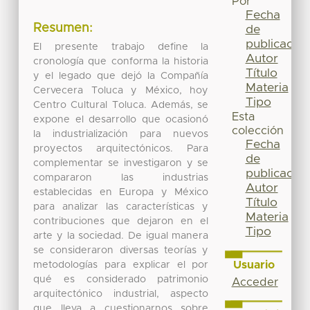
Por
Fecha
Resumen:
de
publicación
El presente trabajo define la
Autor
cronología que conforma la historia
Título
y el legado que dejó la Compañía
Materia
Cervecera Toluca y México, hoy
Tipo
Centro Cultural Toluca. Además, se
Esta
expone el desarrollo que ocasionó
colección
la industrialización para nuevos
Fecha
proyectos arquitectónicos. Para
de
complementar se investigaron y se
publicación
compararon las industrias
Autor
establecidas en Europa y México
Título
para analizar las características y
Materia
contribuciones que dejaron en el
Tipo
arte y la sociedad. De igual manera
se consideraron diversas teorías y
Usuario
metodologías para explicar el por
qué es considerado patrimonio
Acceder
arquitectónico industrial, aspecto
que lleva a cuestionarnos sobre