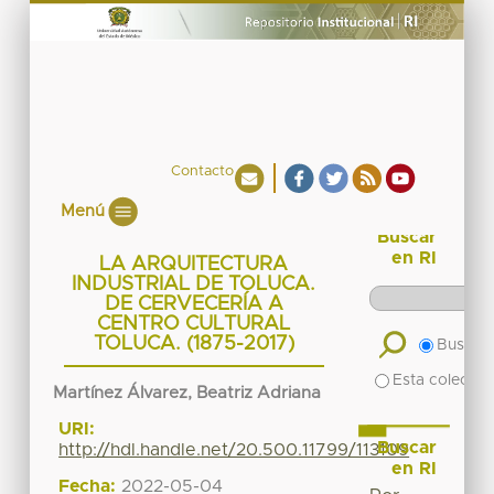
Contacto
Menú
Buscar
en RI
LA ARQUITECTURA
INDUSTRIAL DE TOLUCA.
DE CERVECERÍA A
CENTRO CULTURAL
TOLUCA. (1875-2017)
Buscar 
Esta colecció
Martínez Álvarez, Beatriz Adriana
URI:
Buscar
http://hdl.handle.net/20.500.11799/113109
en RI
Fecha:
2022-05-04