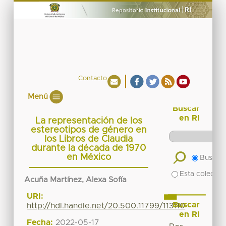
Contacto
Menú
Buscar
en RI
La representación de los
estereotipos de género en
los Libros de Claudia
durante la década de 1970
en México
Buscar 
Esta colecció
Acuña Martínez, Alexa Sofía
URI:
Buscar
http://hdl.handle.net/20.500.11799/113110
en RI
Fecha:
2022-05-17