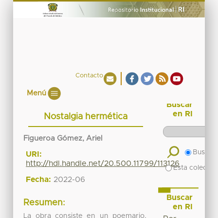
Contacto
Menú
Buscar
en RI
Nostalgia hermética
Figueroa Gómez, Ariel
Buscar 
URI:
http://hdl.handle.net/20.500.11799/113126
Esta colecció
Fecha:
2022-06
Buscar
Resumen:
en RI
La obra consiste en un poemario,