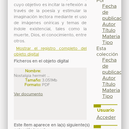
Por
cuyo objetivo es incitar la reflexión a
Fecha
través de la poesía y estimular la
de
imaginación lectora mediante el uso
publicación
de imágenes oníricas y temas de
Autor
índole existencial, tales como la
Título
muerte, Dios, el conocimiento, entre
Materia
otros.
Tipo
Esta
Mostrar el registro completo del
colección
objeto digital
Fecha
Ficheros en el objeto digital
de
Nombre:
publicación
Nostalgia hermét ...
Autor
Tamaño:
3.051Mb
Título
Formato:
PDF
Materia
Ver documento
Tipo
Usuario
Acceder
Este ítem aparece en la(s) siguiente(s)