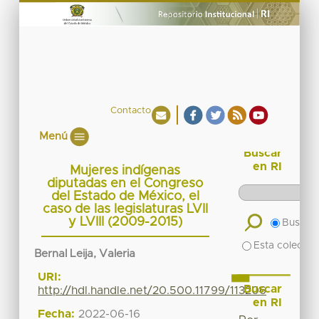
Contacto
Menú
Buscar
en RI
Mujeres indígenas
diputadas en el Congreso
del Estado de México, el
caso de las legislaturas LVII
y LVIII (2009-2015)
Buscar 
Esta colecció
Bernal Leija, Valeria
URI:
Buscar
http://hdl.handle.net/20.500.11799/113206
en RI
Fecha:
2022-06-16