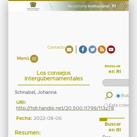
Contacto
Menú
Buscar
en RI
Los consejos
intergubernamentales
Schnabel, Johanna
Buscar 
URI:
Esta colecció
http://hdl.handle.net/20.500.11799/113278
Fecha:
2022-08-06
Buscar
en RI
Resumen: