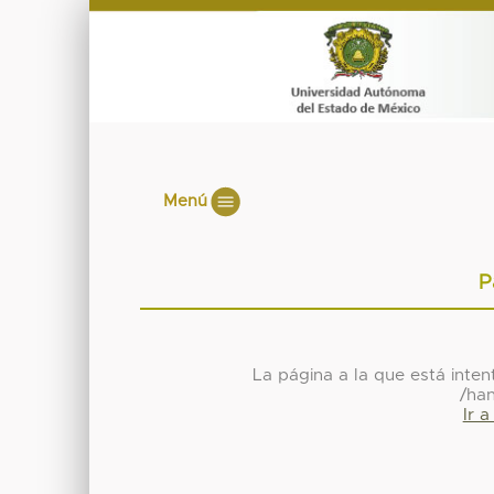
Menú
P
La página a la que está inte
/ha
Ir 