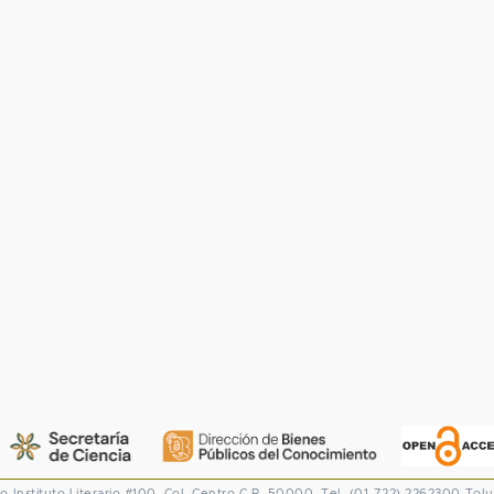
co
Instituto Literario #100. Col. Centro
C.P. 50000. Tel. (01-722) 2262300
Tolu