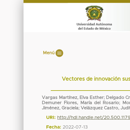
Menú
Vectores de innovación sus
Vargas Martínez, Elva Esther
;
Delgado Cr
Demuner Flores, María del Rosario
;
Mon
Jiménez, Graciela
;
Velázquez Castro, Judi
URI:
http://hdl.handle.net/20.500.117
Fecha:
2022-07-13