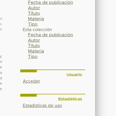
Fecha de publicación
Autor
Título
Materia
as
Tipo
o,
en
Esta colección
Fecha de publicación
Autor
Título
Materia
Tipo
 y
el
se
na
Usuario
da
Acceder
ue
se
Estadísticas
Estadísticas de uso