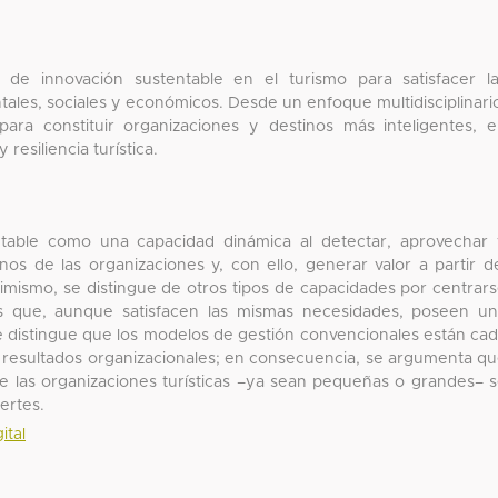
as de innovación sustentable en el turismo para satisfacer l
tales, sociales y económicos. Desde un enfoque multidisciplinari
ara constituir organizaciones y destinos más inteligentes, 
resiliencia turística.
ntable como una capacidad dinámica al detectar, aprovechar
nos de las organizaciones y, con ello, generar valor a partir d
simismo, se distingue de otros tipos de capacidades por centrar
les que, aunque satisfacen las mismas necesidades, poseen u
se distingue que los modelos de gestión convencionales están ca
 resultados organizacionales; en consecuencia, se argumenta q
e las organizaciones turísticas –ya sean pequeñas o grandes– 
ertes.
ital