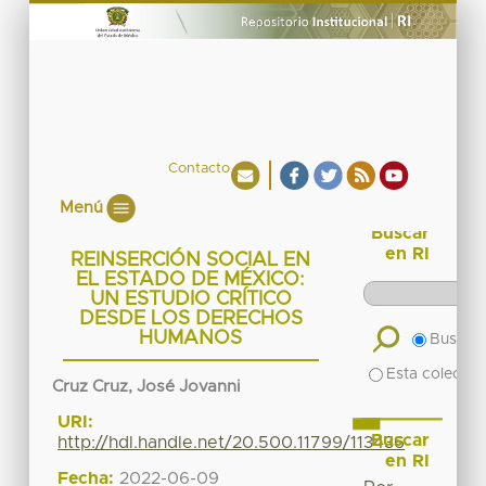
Contacto
Menú
Buscar
en RI
REINSERCIÓN SOCIAL EN
EL ESTADO DE MÉXICO:
UN ESTUDIO CRÍTICO
DESDE LOS DERECHOS
HUMANOS
Buscar 
Esta colecció
Cruz Cruz, José Jovanni
URI:
Buscar
http://hdl.handle.net/20.500.11799/113436
en RI
Fecha:
2022-06-09